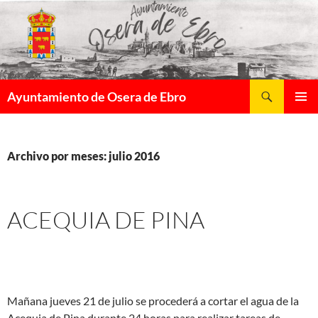
Saltar
al
contenido
Buscar
Ayuntamiento de Osera de Ebro
MENÚ
PRINCI
Archivo por meses: julio 2016
ACEQUIA DE PINA
Mañana jueves 21 de julio se procederá a cortar el agua de la
Acequia de Pina durante 24 horas para realizar tareas de