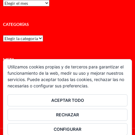
Archivos
CATEGORÍAS
Categorías
META
Utilizamos cookies propias y de terceros para garantizar el
funcionamiento de la web, medir su uso y mejorar nuestros
Acceder
servicios. Puede aceptar todas las cookies, rechazar las no
necesarias o configurar sus preferencias.
Feed de entradas
Feed de comentarios
ACEPTAR TODO
WordPress.org
RECHAZAR
CONFIGURAR